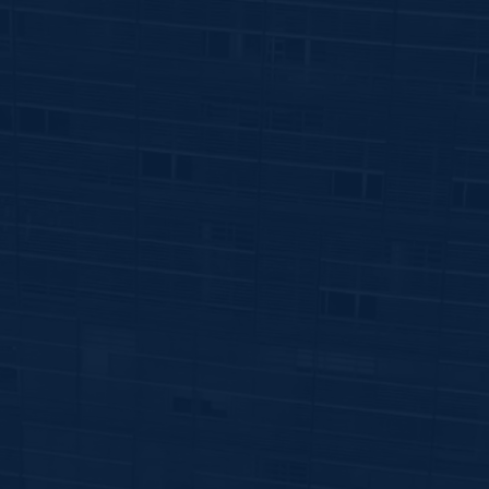
ENVIAR
GDL
Blvd. Puerta de Hierro 5210,
Torre Cube, Piso 6