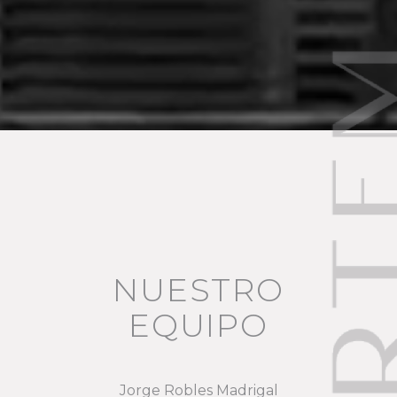
NUESTRO
EQUIPO
Jorge Robles Madrigal