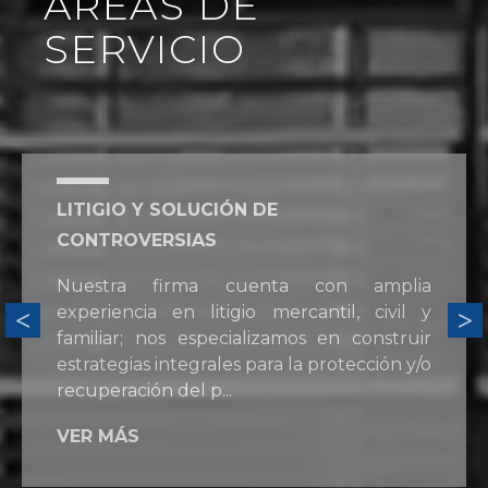
ÁREAS DE
SERVICIO
LITIGIO Y SOLUCIÓN DE
CONTROVERSIAS
Nuestra firma cuenta con amplia
experiencia en litigio mercantil, civil y
familiar; nos especializamos en construir
estrategias integrales para la protección y/o
recuperación del p...
VER MÁS