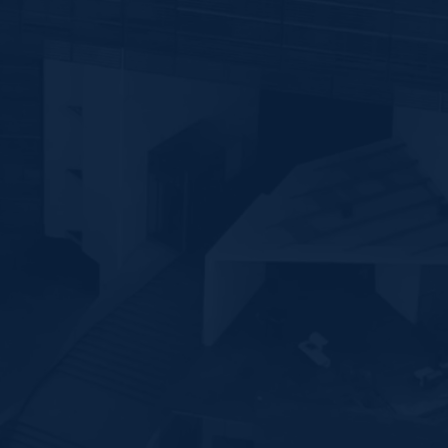
Fracc. Puerta de Hierro, C.P. 45116.
Zapopan, Jalisco, México.
VER EN MAPS
33 5000 9060
CDMX
Av. Paseo de las Palmas 735, Int. 506,
Lomas de Chapultepec III Secc,
Miguel Hidalgo, C.P.11000, Ciudad de México.
VER EN MAPS
33 5000 9060
Aviso de privacidad
.
Términos y Condiciones